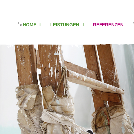
">
HOME
LEISTUNGEN
REFE­­R­EN­ZEN